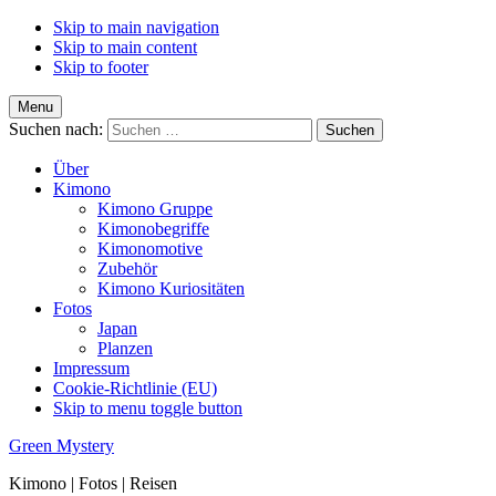
Skip to main navigation
Skip to main content
Skip to footer
Menu
Suchen nach:
Über
Kimono
Kimono Gruppe
Kimonobegriffe
Kimonomotive
Zubehör
Kimono Kuriositäten
Fotos
Japan
Planzen
Impressum
Cookie-Richtlinie (EU)
Skip to menu toggle button
Green Mystery
Kimono | Fotos | Reisen