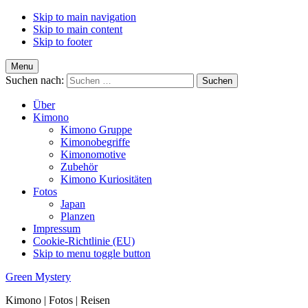
Skip to main navigation
Skip to main content
Skip to footer
Menu
Suchen nach:
Über
Kimono
Kimono Gruppe
Kimonobegriffe
Kimonomotive
Zubehör
Kimono Kuriositäten
Fotos
Japan
Planzen
Impressum
Cookie-Richtlinie (EU)
Skip to menu toggle button
Green Mystery
Kimono | Fotos | Reisen