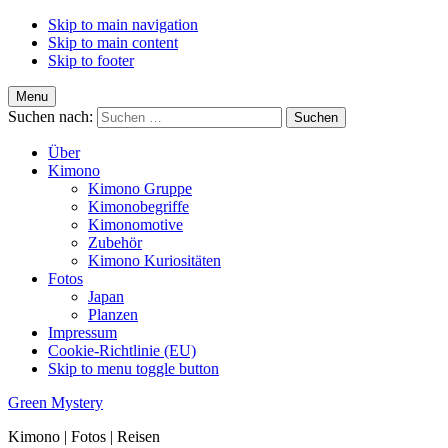
Skip to main navigation
Skip to main content
Skip to footer
Menu
Suchen nach:
Über
Kimono
Kimono Gruppe
Kimonobegriffe
Kimonomotive
Zubehör
Kimono Kuriositäten
Fotos
Japan
Planzen
Impressum
Cookie-Richtlinie (EU)
Skip to menu toggle button
Green Mystery
Kimono | Fotos | Reisen