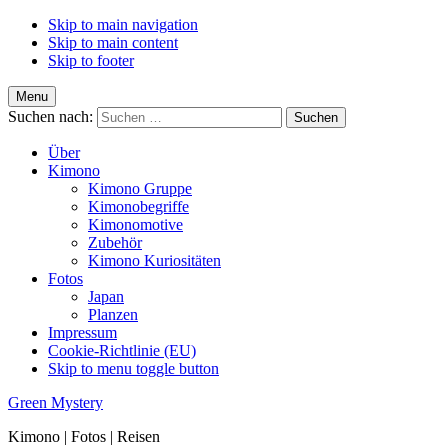
Skip to main navigation
Skip to main content
Skip to footer
Menu
Suchen nach:
Über
Kimono
Kimono Gruppe
Kimonobegriffe
Kimonomotive
Zubehör
Kimono Kuriositäten
Fotos
Japan
Planzen
Impressum
Cookie-Richtlinie (EU)
Skip to menu toggle button
Green Mystery
Kimono | Fotos | Reisen