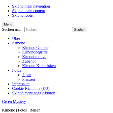
Skip to main navigation
Skip to main content
Skip to footer
Menu
Suchen nach:
Über
Kimono
Kimono Gruppe
Kimonobegriffe
Kimonomotive
Zubehör
Kimono Kuriositäten
Fotos
Japan
Planzen
Impressum
Cookie-Richtlinie (EU)
Skip to menu toggle button
Green Mystery
Kimono | Fotos | Reisen