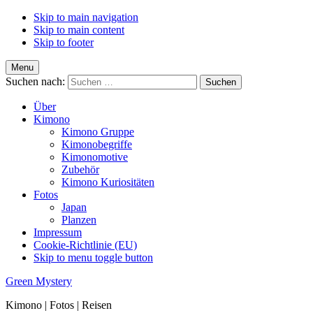
Skip to main navigation
Skip to main content
Skip to footer
Menu
Suchen nach:
Über
Kimono
Kimono Gruppe
Kimonobegriffe
Kimonomotive
Zubehör
Kimono Kuriositäten
Fotos
Japan
Planzen
Impressum
Cookie-Richtlinie (EU)
Skip to menu toggle button
Green Mystery
Kimono | Fotos | Reisen