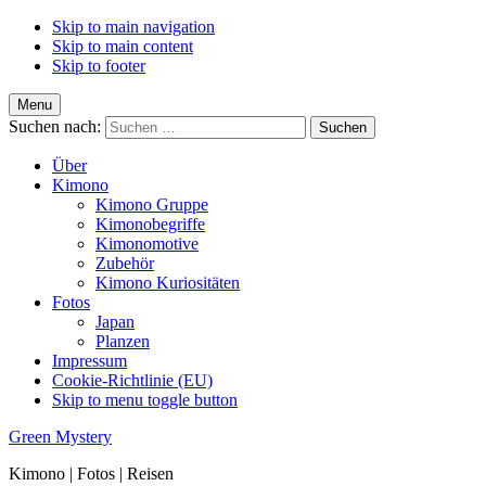
Skip to main navigation
Skip to main content
Skip to footer
Menu
Suchen nach:
Über
Kimono
Kimono Gruppe
Kimonobegriffe
Kimonomotive
Zubehör
Kimono Kuriositäten
Fotos
Japan
Planzen
Impressum
Cookie-Richtlinie (EU)
Skip to menu toggle button
Green Mystery
Kimono | Fotos | Reisen