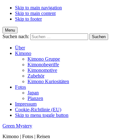
Skip to main navigation
Skip to main content
Skip to footer
Menu
Suchen nach:
Über
Kimono
Kimono Gruppe
Kimonobegriffe
Kimonomotive
Zubehör
Kimono Kuriositäten
Fotos
Japan
Planzen
Impressum
Cookie-Richtlinie (EU)
Skip to menu toggle button
Green Mystery
Kimono | Fotos | Reisen