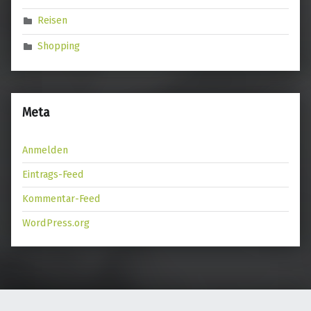
Reisen
Shopping
Meta
Anmelden
Eintrags-Feed
Kommentar-Feed
WordPress.org