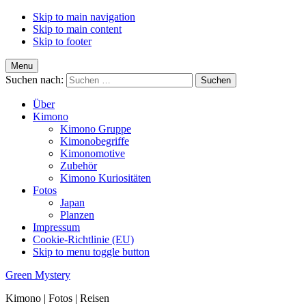
Skip to main navigation
Skip to main content
Skip to footer
Menu
Suchen nach:
Über
Kimono
Kimono Gruppe
Kimonobegriffe
Kimonomotive
Zubehör
Kimono Kuriositäten
Fotos
Japan
Planzen
Impressum
Cookie-Richtlinie (EU)
Skip to menu toggle button
Green Mystery
Kimono | Fotos | Reisen