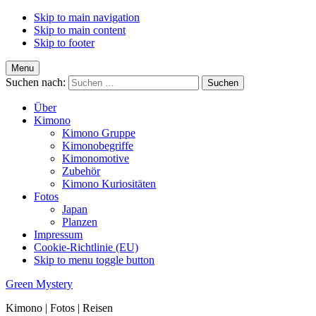
Skip to main navigation
Skip to main content
Skip to footer
Menu
Suchen nach:
Über
Kimono
Kimono Gruppe
Kimonobegriffe
Kimonomotive
Zubehör
Kimono Kuriositäten
Fotos
Japan
Planzen
Impressum
Cookie-Richtlinie (EU)
Skip to menu toggle button
Green Mystery
Kimono | Fotos | Reisen