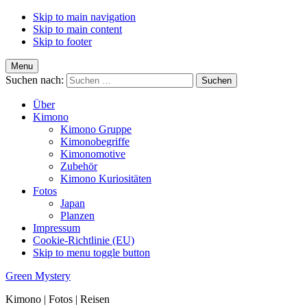
Skip to main navigation
Skip to main content
Skip to footer
Menu
Suchen nach:
Über
Kimono
Kimono Gruppe
Kimonobegriffe
Kimonomotive
Zubehör
Kimono Kuriositäten
Fotos
Japan
Planzen
Impressum
Cookie-Richtlinie (EU)
Skip to menu toggle button
Green Mystery
Kimono | Fotos | Reisen