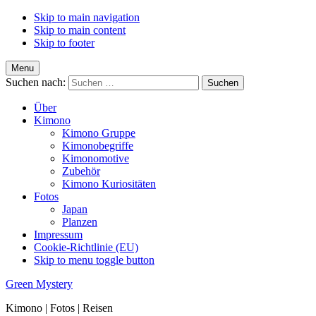
Skip to main navigation
Skip to main content
Skip to footer
Menu
Suchen nach:
Über
Kimono
Kimono Gruppe
Kimonobegriffe
Kimonomotive
Zubehör
Kimono Kuriositäten
Fotos
Japan
Planzen
Impressum
Cookie-Richtlinie (EU)
Skip to menu toggle button
Green Mystery
Kimono | Fotos | Reisen