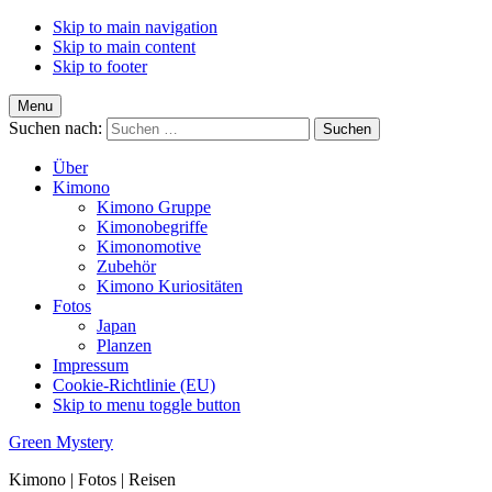
Skip to main navigation
Skip to main content
Skip to footer
Menu
Suchen nach:
Über
Kimono
Kimono Gruppe
Kimonobegriffe
Kimonomotive
Zubehör
Kimono Kuriositäten
Fotos
Japan
Planzen
Impressum
Cookie-Richtlinie (EU)
Skip to menu toggle button
Green Mystery
Kimono | Fotos | Reisen