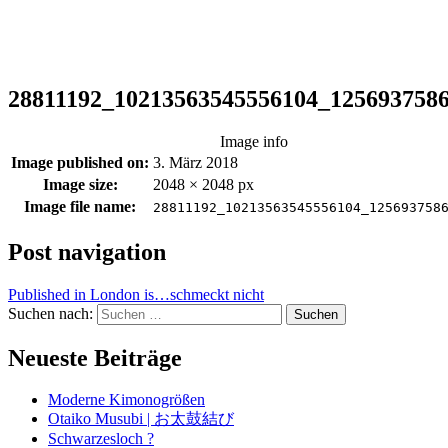
28811192_10213563545556104_125693758
Image info
Image published on:
3. März 2018
Image size:
2048 × 2048 px
Image file name:
28811192_10213563545556104_125693758
Post navigation
Published in
London is…schmeckt nicht
Suchen nach:
Neueste Beiträge
Moderne Kimonogrößen
Otaiko Musubi | お太鼓結び
Schwarzesloch ?