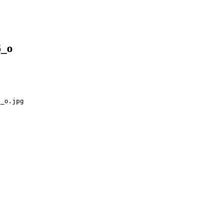
6_o
6_o.jpg